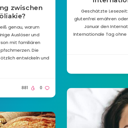
Internatio
ng zwischen
Geschätzte Lesezeit:
liakie?
glutenfrei ernähren oder 
Januar den Internat
weiß genau, warum
Internationale Tag ohne 
inige Auslöser und
rson mit familiären
opfschmerzen. Die
ötzlich entwickeln und
881
0