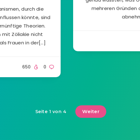
mehreren Gründen da
anismen, durch die
abnehm
nflussen könnte, sind
ernünftige Theorien.
 mit Zöliakie nicht
als Frauen in der[…]
650
0
Weiter
Seite 1 von 4