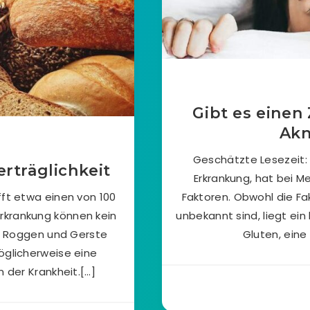
Gibt es eine
Akn
Geschätzte Lesezeit: 
rträglichkeit
Erkrankung, hat bei M
fft etwa einen von 100
Faktoren. Obwohl die F
krankung können kein
unbekannt sind, liegt ei
n, Roggen und Gerste
Gluten, eine
glicherweise eine
m der Krankheit.[…]