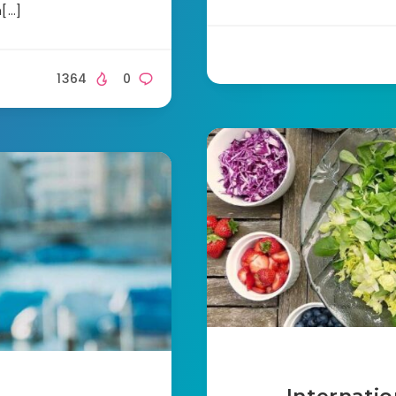
n[…]
1364
0