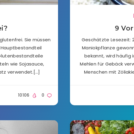
ei?
9 Vor
 glutenfrei. Sie müssen
Geschätzte Lesezeit: 2
ls Hauptbestandteil
Maniokpflanze gewonn
 Glutenbestandteile
bekannt, wird häufig 
tteln wie Sojasauce,
Mehlen für Gebäck verwe
satz verwendet.[…]
Menschen mit Zöliakie
10106
0