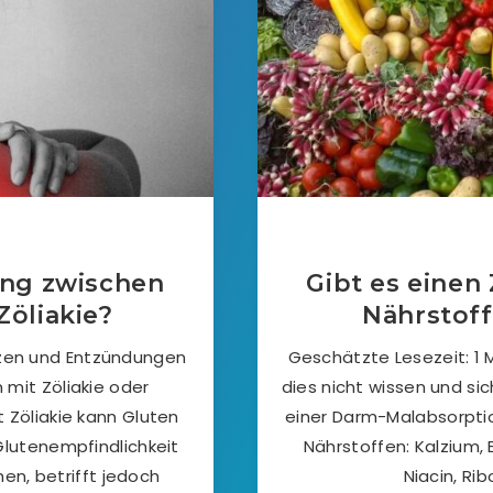
ng zwischen
Gibt es eine
öliakie?
Nährstoff
rzen und Entzündungen
Geschätzte Lesezeit: 1 
mit Zöliakie oder
dies nicht wissen und si
 Zöliakie kann Gluten
einer Darm-Malabsorpti
lutenempfindlichkeit
Nährstoffen: Kalzium, 
en, betrifft jedoch
Niacin, Rib