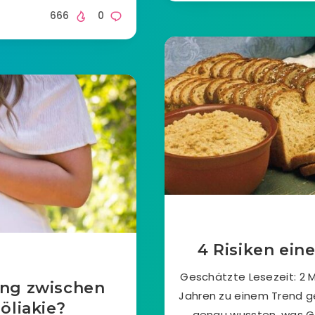
666
0
4 Risiken ein
Geschätzte Lesezeit: 2 M
ng zwischen
Jahren zu einem Trend g
öliakie?
genau wussten, was Gl