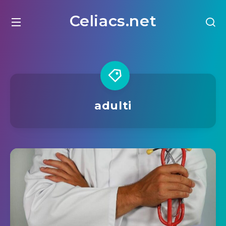
Celiacs.net
adulti